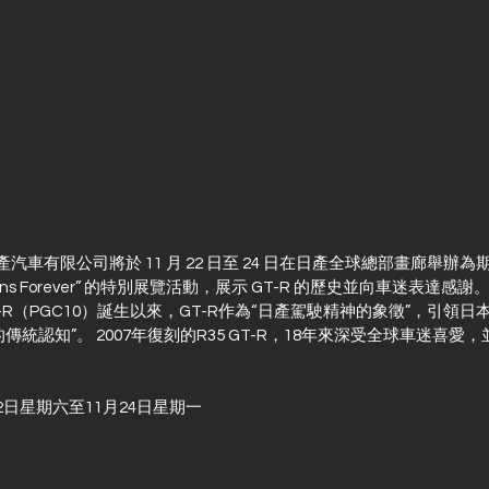
，日產汽車有限公司將於 11 月 22 日至 24 日在日產全球總部畫廊舉辦
T-R Fans Forever” 的特別展覽活動，展示 GT-R 的歷史並向車迷表達感謝
ne GT-R（PGC10）誕生以來，GT-R作為“日產駕駛精神的象徵”，引
統認知”。 2007年復刻的R35 GT-R，18年來深受全球車迷喜愛，並
22日星期六至11月24日星期一