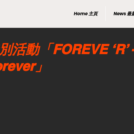
Home 主頁
News 
別活動「FOREVE ‘R’ -
orever」