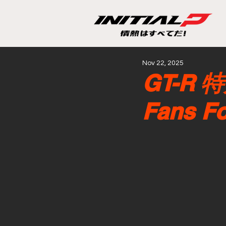
Nov 22, 2025
GT-R 特
Fans F