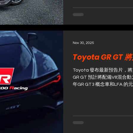
Concept」。車輛採用具
後翼、後下擾流、門後視鏡
格更強烈。到了「東京改裝車
一步開發的原型套件「Group
當時就透露這些套件將會商品化，其
年 4 月率先上市。此次正式登場
Nov 30, 2025
「Extreme “R”」為概
開發。 透過徹底的空力分析
Toyota GR G
良，讓整套零件達成約 38
原廠車輛設定的3倍。目前販售中的C
Toyota 發布最新預告片，將
BLACK Package，搭
GR GT 預計將配備V8混合
1600萬日圓！
年GR GT3 概念車和LFA