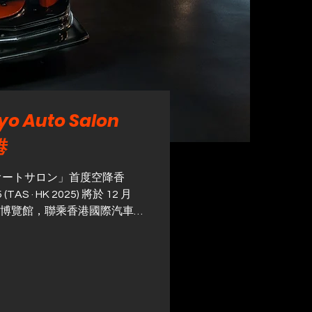
 Auto Salon
港
オートサロン」首度空降香
HK 2025) 將於 12 月
洲國際博覽館，聯乘香港國際汽車博
集新車展示、汽車改裝文化及藝術交
改裝車展 · 香港」將全面詮釋
涵蓋經典車修復以至當代性能
的多元面貌。展會將率先展示
型，並邀得日本改裝大師即場
本匠人精神的極致追求。