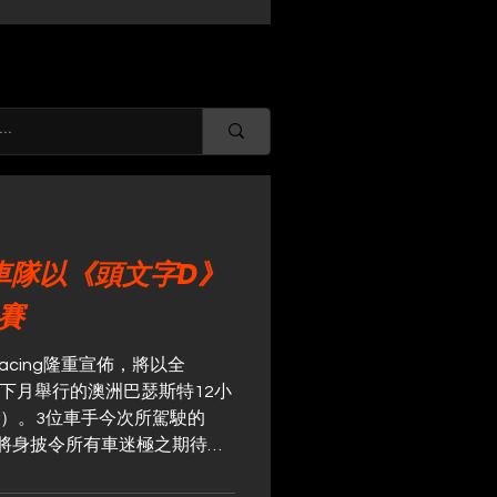
oo車隊以《頭文字D》
賽
 Racing隆重宣佈，將以全
角逐下月舉行的澳洲巴瑟斯特12小
Hour）。3位車手今次所駕駛的
戰車，將身披令所有車迷極之期待的
的精品模型車品牌Tarmac