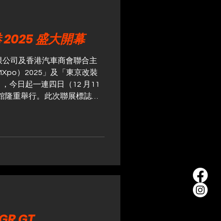
2025 盛大開幕
限公司及香港汽車商會聯合主
Xpo）2025」及「東京改裝
5」，今日起㇐連四日（12 月11
覽館隆重舉行。此次聯展標誌港
度合作，集新車展示、尖端汽
地汽車文化於㇐體，為香港及
位的汽車文化體驗。開幕典禮
兩地的汽車業界領袖、參展品
名賽車手均親臨支持。典禮氣
象徵港日汽車文化交流邁向新
局⾧福井潤㇐先生於典禮上表
本頂尖改裝及性能品牌鼎力支
全球首發全新作品。他指出：
R GT
改裝大師的最新力作，更可直