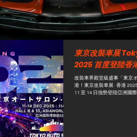
東京改裝車展 Tokyo
2025 首度登陸香
改裝車界殿堂級盛事「東京
港！東京改裝車展 · 香港 2025 (TAS · 
11 至 14 日強勢登陸亞
覽 (IMXpo) 打造一站式
流的高品質平台！ 首屆「東京
日本汽車改裝文化的精髓，
改裝，全方位呈現汽車文化
來年東京改裝車展的改裝車
演示，讓觀眾近距離感受日