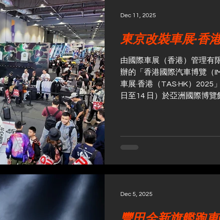
Dec 11, 2025
東京改裝車展·香港 
由國際車展（香港）管理有
辦的「香港國際汽車博覽（IM
車展·香港（TAS·HK）202
日至14 日）於亞洲國際博
日兩大汽車展覽品牌首次深
車科技、日本改裝文化及本
亞洲觀眾打造跨領域、全方
於今早隆重舉行，來自港日
牌代表、日本改裝大師及知
氛熱烈，媒體及車迷雲集，
里程。 東京改裝車展事務局
示，今次香港聯展獲多個日
Dec 5, 2025
持，不少品牌更選擇於這裹
豐田全新旗艦跑車G
「觀眾除可近距離欣賞多位