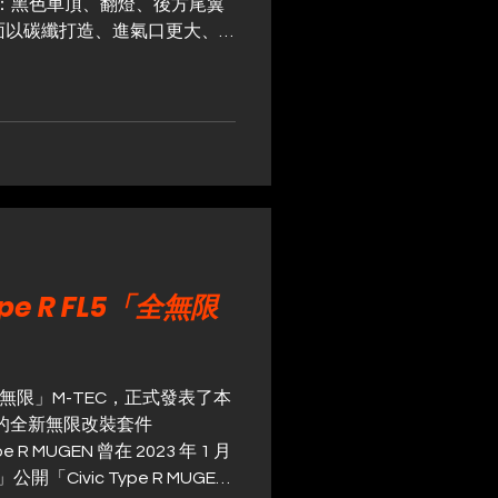
素：黑色車頂、翻燈、後方尾翼
面以碳纖打造、進氣口更大、
的引擎蓋通風口。搭載強化版
球限量35台。車輛建造費
r Car。
pe R FL5「全無限
 無限」M-TEC，正式發表了本
5 專用的全新無限改裝套件
e R MUGEN 曾在 2023 年 1 月
「Civic Type R MUGEN