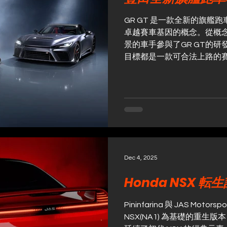
接與品牌創辦人及改裝大師
製作技術。我們期望透過這
GR GT 是一款全新的旗艦
兩地的⾧遠聯繫，並期盼香港
卓越賽車基因的概念。從概
未來在海外的重要據點。」 
景的車手參與了GR GT的研
次將新車展示及日本改裝文
目標都是一款可合法上路的
的概念，GR GT的研發不
更致力於實現人車合一的境
動。 GR GT還著重優化了
高剛性車身以及空氣動力學性能
後輪驅動的佈局，重心極低
架，兼顧輕量化和高剛性，
學為首要考慮。GR GT搭
全新開發的4.0升V8雙渦
Dec 4, 2025
追求650馬力以上和850N
Honda NSX 転
性能，採用乾式油底殼潤滑
扭力管和後置變速驅動橋佈
排變速箱、單馬達和機械式
Pininfarina 與 JAS Mot
GR GT能夠輕鬆駕馭各種
NSX(NA1) 為基礎的重生版本，名
輛的深度互動。 GR GT3 秉持了 