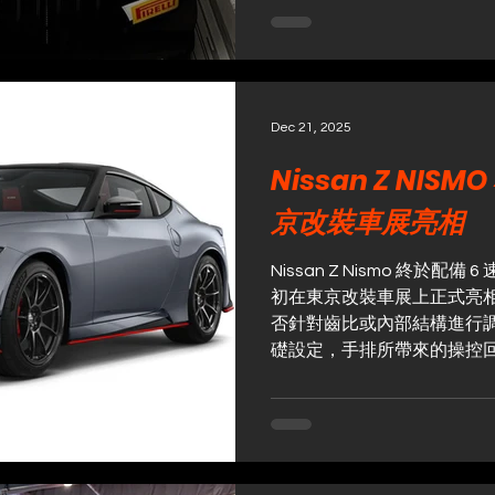
Works聯乘創作，靈感取自於
車漫畫《頭文字D》，向漫
Dec 21, 2025
Nissan Z NISM
京改裝車展亮相
Nissan Z Nismo 終於配備
初在東京改裝車展上正式亮相。
否針對齒比或內部結構進行調
礎設定，手排所帶來的操控
驗的影響仍是關鍵性的因素