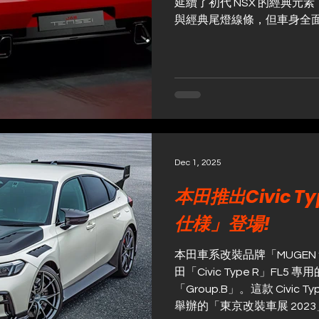
延續了初代 NSX 的經典元
與經典尾燈線條，但車身全
車頭也加入 NSX-R 風格
Honda V6，六速棍波，全
880,000歐元起，不包括Dono
Dec 1, 2025
本田推出Civic Ty
仕様」登場!
本田車系改裝品牌「MUGEN
田「Civic Type R」FL
「Group.B」。這款 Civic Typ
舉辦的「東京改裝車展 2023」公開