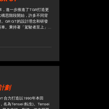
交流，深入了解其設計理念及
次文化交流，進㇐步加強港日
跑車，進一步推進了TGR打造更
成為東京改裝車展（TAS）
念構思階段開始，許多不同背
本屆展會規模創歷屆之最，首
發。GR GT的設計理念和研發
賽車。秉持著「駕駛者至上」
僅力求賦予其卓越的動態性能，
界，讓駕駛者時刻與車輛互
三個關鍵要素：低重心、輕量化
。 GR GT 採用前置引擎、
，並採用豐田首款全鋁車身框
同時其造型設計也以空氣動力
載了一套混合動力系統，由一台
輪增壓引擎和一台電動馬達組成。
m以上的最大扭力以達到壓倒性的
生計劃
系統；傳動系統則採用碳纖維
局。後置變速驅動橋配備8速自
限滑差速器。這樣的設計使得
orsport 合力打造以1990年本田
駕駛等級的駕駛者，並實現與車
為Tensei (転生)。Tensei
GR GT...