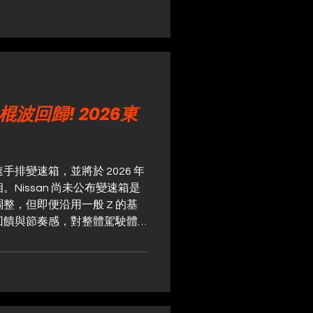
2026年迎來30週年的經典賽
畫中的傳奇主角戰車致敬。
O 棍波回歸! 2026東
 6 速手排變速箱，並將於 2026 年
Nissan 尚未公布變速箱是
整，但即便沿用一般 Z 的基
回饋與節奏感，對整體駕駛體
。