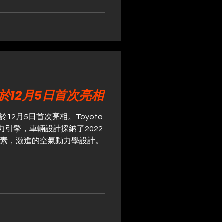
冷卻導流孔的專用引擎蓋、大型
等多項碳纖維部件，使運動風
展 2024」，又展示了採用進
.A」與「Group.B」的車款。
中 Group.A 已於 2024
的 Group.B 套件群，以
念，目標是在賽道上提升行駛性能而
、嚴選材質、品質檢驗與改
T 將於12月5日首次亮相
 公斤的輕量化，並讓下壓力達到
ivic Type R RACING
於12月5日首次亮相。Toyota
配「全無限仕様」新車價格直接突破
動力引擎，車輛設計採納了2022
 的元素，激進的空氣動力學設計。