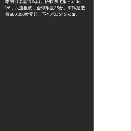
格的引擎蓋通風口。搭載強化版 Honda 
V6，六速棍波，全球限量35台。車輛建造
費880,000歐元起，不包括Donor Car。