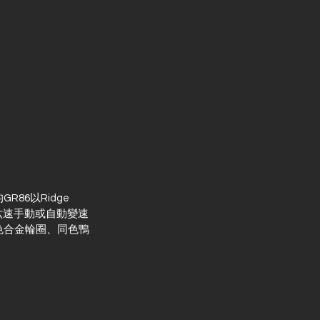
R86以Ridge 
提供六速手動或自動變速
銅色合金輪圈、同色鴨