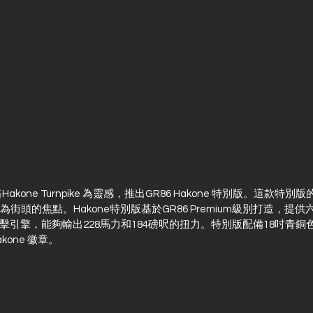
akone Turnpike 為靈感，推出GR86 Hakone 特別版。這款特別版的G
成為街頭的焦點。Hakone特別版基於GR86 Premium級別打造，
缸拳擊引擎，能夠輸出228馬力和184磅呎的扭力。特別版配備18吋青
one 徽章。