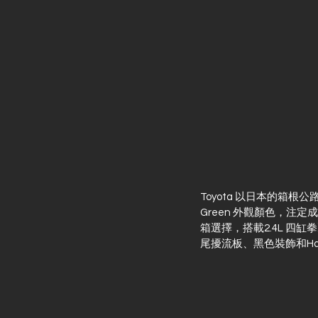
Toyota 以日本的箱根公路H
Green 外觀顏色，注定
箱選擇，搭載2.4L 四
尾擾流板、黑色裝飾和Hak