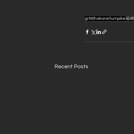
gr86
hakone
turnpike
箱
Recent Posts