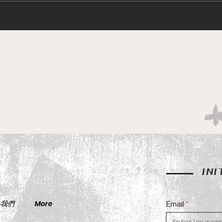
Nissan Z NISMO 棍波回歸!
東京
2026東京改裝車展亮相
開幕
INI
絡我們
More
Email