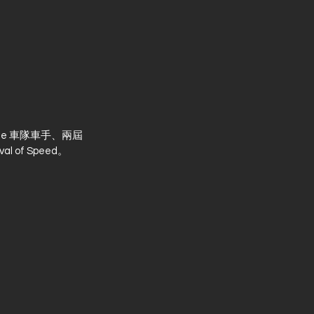
a One 車隊車手、兩屆 
l of Speed。