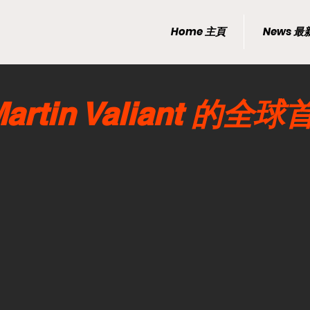
Home 主頁
News 
Martin Valiant 的全