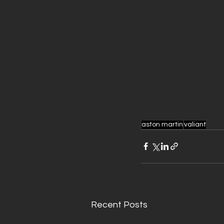
aston martin
valiant
Recent Posts