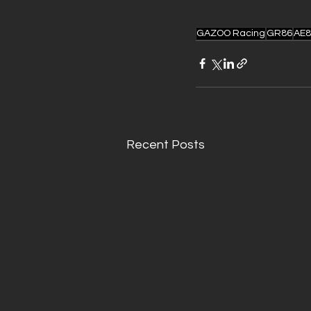
GAZOO Racing
GR86
AE8
Recent Posts