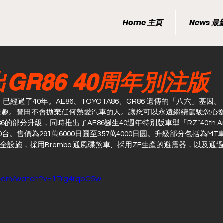
Home 主頁
News 
GR86 40周年別注版
，已經過了40年。AE86、TOYOTA86、GR86 遺傳的「八六」基因。
的樂趣。豐田不會拋棄任何熱愛汽車的人。讓您可以永遠繼續駕駛您心
GR86的部分升級，同時推出了AE86誕生40週年特別版車型「RZ“40th Anniv
200台。售價為291萬6000日圓至357萬4000日圓。升級部分包括為M
能和安全設施，採用Brembo 通風碟煞車、採用ZF生產的避震器，以及
.com/watch?v=1Trg4rqbC5w