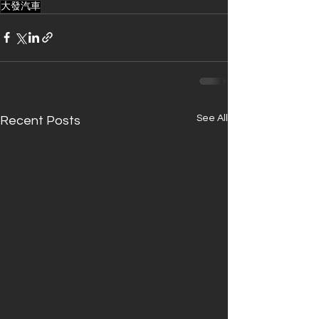
大發汽車
See All
Recent Posts