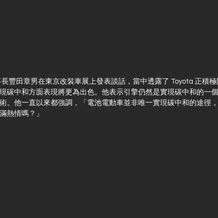
任董事長豐田章男在東京改裝車展上發表談話，當中透露了 Toyota 正
現碳中和方面表現將更為出色。他表示引擎仍然是實現碳中和的一
術。他一直以來都強調，「電池電動車並非唯一實現碳中和的途徑
滿熱情嗎？」