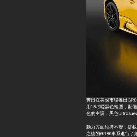
豐田在美國市場推出GR86
用18吋啞黑色輪圈，配備
色的主調，黑色Ultras
動力方面維持不變，搭載2.
之後的GR86車系進行