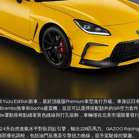
 Yuzu Edition新車，基於頂級版Premium車型進行升級。車身
Brembo煞車和Sachs避震機，並且可以選擇搭配額外的GR空力套
uede運動座椅點綴著黃色縫線與打孔裝飾，車輛僅在北美市場限量發行 8
4升自然進氣水平對臥四缸引擎，輸出228匹馬力。GAZOO Racing
了細部優化調校，包括油門反應及引擎扭力曲線，提升駕駛操控樂趣。