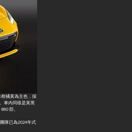
以日本柑橘黃為主色，採
件。車內同樣是黃黑
60 部。
團隊已為2024年式