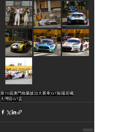
第70屆澳門格蘭披治大賽車
GT
歐陽若曦
大灣區GT盃