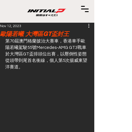
Nov 12, 2023
歐陽若曦 大灣區GT盃封王
第70屆澳門格蘭披治大賽車，香港車手歐
陽若曦駕駛55號Mercedes-AMG GT3戰車
於大灣區GT盃排頭位出賽，以壓倒性姿態
從頭帶到尾首名衝線，個人第5次揚威東望
洋賽道。